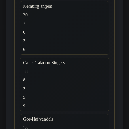
Kerabirg angels
20
7
6
2
6
Caras Galadon Singers
18
8
2
5
9
Gor-Haï vandals
18