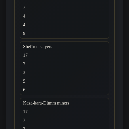
7
4
4
9
Sheffren slayers
17
7
3
5
6
Kaza-kara-Dümm miners
17
7
3