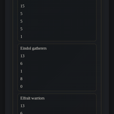
15
5
5
5
1
Eindol gatherers
13
6
1
8
0
Elfraït warriors
13
6