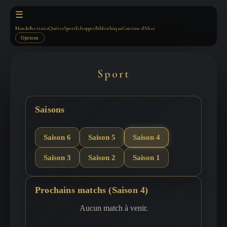
☰
Monde
Bestiaire
Quêtes
Sport
Echoppes
Bibliothèque
Contine d'Alice
Options
Sport
Saisons
Saison 6
Saison 5
Saison 4
Saison 3
Saison 2
Saison 1
Prochains matchs (Saison 4)
Aucun match à venir.