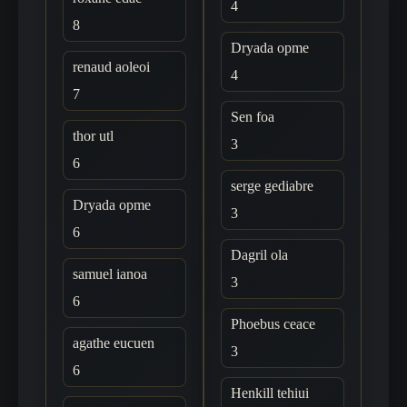
4
8
Dryada opme
renaud aoleoi
4
7
Sen foa
thor utl
3
6
serge gediabre
Dryada opme
3
6
Dagril ola
samuel ianoa
3
6
Phoebus ceace
agathe eucuen
3
6
Henkill tehiui