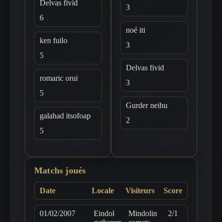
Delvas fivid
3
6
noé iti
ken fuilo
3
5
Delvas fivid
romaric orui
3
5
Gurder neihu
galahad itsofoap
2
5
Matchs joués
Date
Locale
Visiteurs
Score
01/02/2007
Eindol
Mindolin
2/1