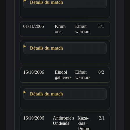
Détails du match
01/11/2006
Krum
Elfraït
3/1
orcs
warriors
Détails du match
16/10/2006
Eindol
Elfraït
0/2
gatherers
warriors
Détails du match
16/10/2006
Anthropie's
Kaza-
3/1
Undeads
kara-
Dümm