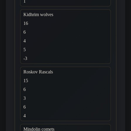
1
Kidhrim wolves
16
6
4
5
-3
Roskov Rascals
15
6
3
6
4
Mindolin comets