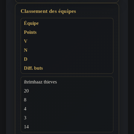
Classement des équipes
Équipe
Points
V
N
D
Diff. buts
ihrimhaaz thieves
20
8
4
3
14