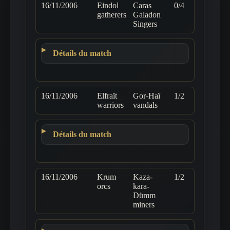
16/11/2006
Eindol
Caras
0/4
gatherers
Galadon
Singers
Détails du match
16/11/2006
Elfraït
Gor-Haï
1/2
warriors
vandals
Détails du match
16/11/2006
Krum
Kaza-
1/2
orcs
kara-
Dümm
miners