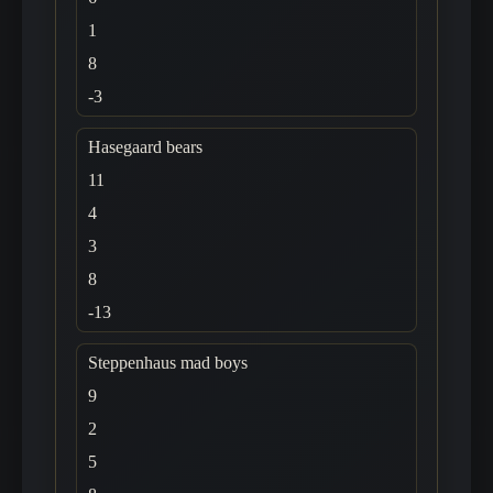
1
8
-3
Hasegaard bears
11
4
3
8
-13
Steppenhaus mad boys
9
2
5