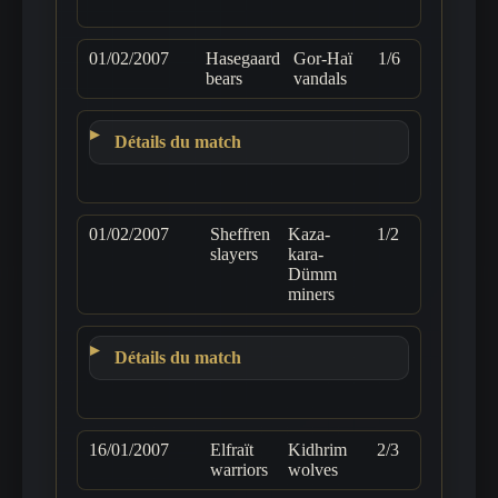
01/02/2007
Hasegaard
Gor-Haï
1/6
bears
vandals
Détails du match
01/02/2007
Sheffren
Kaza-
1/2
slayers
kara-
Dümm
miners
Détails du match
16/01/2007
Elfraït
Kidhrim
2/3
warriors
wolves