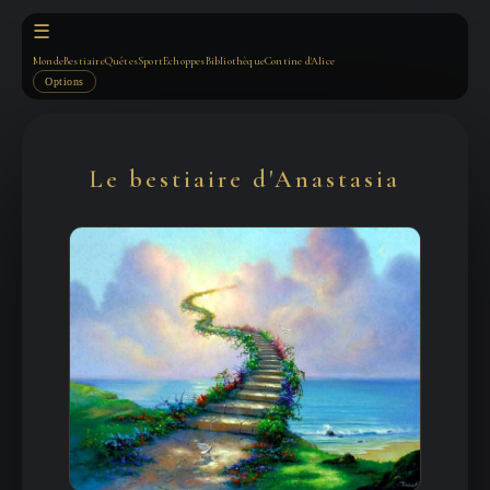
☰
Monde
Bestiaire
Quêtes
Sport
Echoppes
Bibliothèque
Contine d'Alice
Options
Le bestiaire d'Anastasia