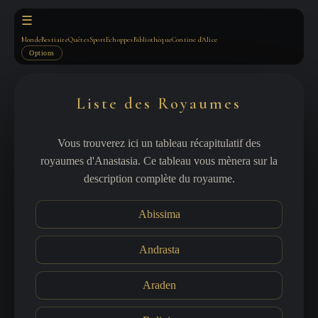
☰
Monde
Bestiaire
Quêtes
Sport
Echoppes
Bibliothèque
Contine d'Alice
Options
Liste des Royaumes
Vous trouverez ici un tableau récapitulatif des
royaumes d'Anastasia. Ce tableau vous mènera sur la
description complète du royaume.
Abissima
Andrasta
Araden