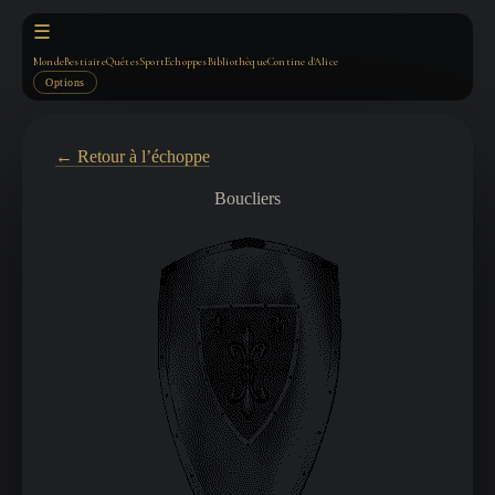
☰
Monde
Bestiaire
Quêtes
Sport
Echoppes
Bibliothèque
Contine d'Alice
Options
← Retour à l’échoppe
Boucliers