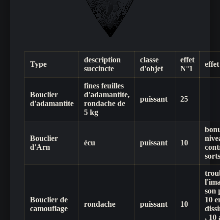
description
classe
effet
Type
effe
succincte
d'objet
N°1
fines feuilles
Bouclier
d'adamantite,
puissant
25
d'adamantite
rondache de
5 kg
bonu
Bouclier
nive
écu
puissant
10
d'Arn
cont
sort
trou
l'im
son 
Bouclier de
10 e
rondache
puissant
10
camouflage
diss
, 10